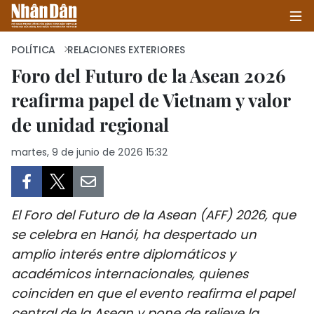
POLÍTICA
RELACIONES EXTERIORES
Foro del Futuro de la Asean 2026
reafirma papel de Vietnam y valor
INICIO
de unidad regional
POLÍTICA
martes, 9 de junio de 2026 15:32
ECONOMÍA
SOCIEDAD
El Foro del Futuro de la Asean (AFF) 2026, que
SALUD - MEDIO AMBIENTE
se celebra en Hanói, ha despertado un
amplio interés entre diplomáticos y
CULTURA - ENTRETENIMIENTO
académicos internacionales, quienes
coinciden en que el evento reafirma el papel
INTERNACIONAL
central de la Asean y pone de relieve la