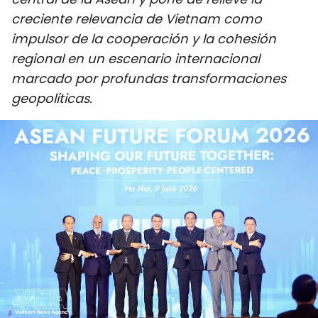
DEPORTES
creciente relevancia de Vietnam como
impulsor de la cooperación y la cohesión
VIAJES
regional en un escenario internacional
marcado por profundas transformaciones
PUENTE DE AMISTAD
geopolíticas.
HISTORIAS MULTIMEDIA
FOTOGRAFÍA
¿QUIÉNES SOMOS?
TIẾNG VIỆT
ENGLISH
中文