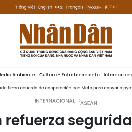
Tiếng Việt
English
中文
Français
Русский
한국어
Medio Ambiente
Cultura - Entretenimiento
Internacion
 apoyar a pymes vietnamitas
Incendio de ferry en Indonesi
INTERNACIONAL
ASEAN
 refuerza segurid