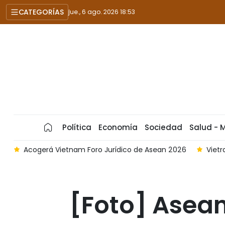
CATEGORÍAS
jue., 6 ago. 2026 18:53
Política
Economía
Sociedad
Salud - 
26
Vietrade firma acuerdo de cooperación con Meta para
[Foto] Asean