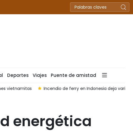
al
Deportes
Viajes
Puente de amistad
a deja varios muertos y desaparecidos
Exportaciones de ar
ad energética