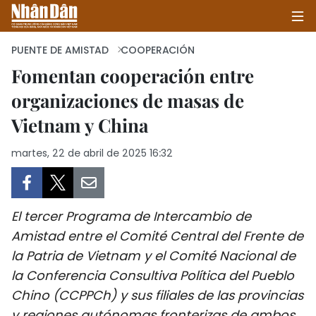
PUENTE DE AMISTAD
COOPERACIÓN
Fomentan cooperación entre
organizaciones de masas de
INICIO
Vietnam y China
POLÍTICA
martes, 22 de abril de 2025 16:32
ECONOMÍA
SOCIEDAD
El tercer Programa de Intercambio de
SALUD - MEDIO AMBIENTE
Amistad entre el Comité Central del Frente de
la Patria de Vietnam y el Comité Nacional de
CULTURA - ENTRETENIMIENTO
la Conferencia Consultiva Política del Pueblo
Chino (CCPPCh) y sus filiales de las provincias
INTERNACIONAL
y regiones autónomas fronterizas de ambos