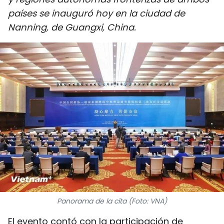
DEPORTES
países se inauguró hoy en la ciudad de
Nanning, de Guangxi, China.
VIAJES
PUENTE DE AMISTAD
HISTORIAS MULTIMEDIA
FOTOGRAFÍA
¿QUIÉNES SOMOS?
TIẾNG VIỆT
ENGLISH
Panorama de la cita (Foto: VNA)
中文
El evento contó con la participación de