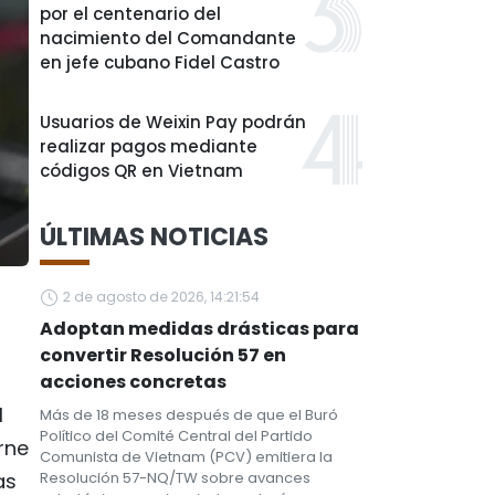
por el centenario del
nacimiento del Comandante
en jefe cubano Fidel Castro
Usuarios de Weixin Pay podrán
realizar pagos mediante
códigos QR en Vietnam
ÚLTIMAS NOTICIAS
2 de agosto de 2026, 14:21:54
Adoptan medidas drásticas para
convertir Resolución 57 en
acciones concretas
l
Más de 18 meses después de que el Buró
Político del Comité Central del Partido
rne
Comunista de Vietnam (PCV) emitiera la
as
Resolución 57-NQ/TW sobre avances