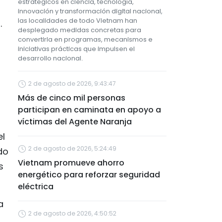
estratégicos en ciencia, tecnología,
innovación y transformación digital nacional,
las localidades de todo Vietnam han
.
desplegado medidas concretas para
convertirla en programas, mecanismos e
iniciativas prácticas que impulsen el
desarrollo nacional.
2 de agosto de 2026, 9:43:47
Más de cinco mil personas
participan en caminata en apoyo a
víctimas del Agente Naranja
el
2 de agosto de 2026, 5:24:49
do
Vietnam promueve ahorro
s
energético para reforzar seguridad
eléctrica
a
2 de agosto de 2026, 4:50:52