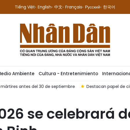
Tiếng Việt
English
中文
Français
Русский
한국어
Medio Ambiente
Cultura - Entretenimiento
Internacion
 mártires antes del 30 de septiembre
Destacan papel de ci
026 se celebrará de