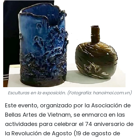
DEPORTES
VIAJES
PUENTE DE AMISTAD
HISTORIAS MULTIMEDIA
FOTOGRAFÍA
¿QUIÉNES SOMOS?
Esculturas en la exposición. (Fotografía: hanoimoi.com.vn)
TIẾNG VIỆT
Este evento, organizado por la Asociación de
Bellas Artes de Vietnam, se enmarca en las
ENGLISH
actividades para celebrar el 74 aniversario de
中文
la Revolución de Agosto (19 de agosto de