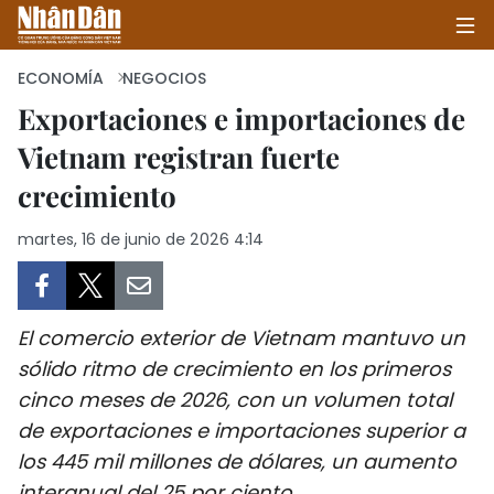
ECONOMÍA
NEGOCIOS
Exportaciones e importaciones de
Vietnam registran fuerte
INICIO
crecimiento
POLÍTICA
martes, 16 de junio de 2026 4:14
ECONOMÍA
SOCIEDAD
El comercio exterior de Vietnam mantuvo un
SALUD - MEDIO AMBIENTE
sólido ritmo de crecimiento en los primeros
cinco meses de 2026, con un volumen total
CULTURA - ENTRETENIMIENTO
de exportaciones e importaciones superior a
los 445 mil millones de dólares, un aumento
INTERNACIONAL
interanual del 25 por ciento.