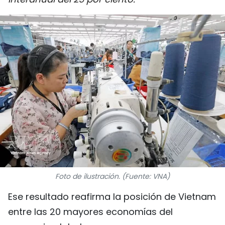
DEPORTES
VIAJES
PUENTE DE AMISTAD
HISTORIAS MULTIMEDIA
FOTOGRAFÍA
¿QUIÉNES SOMOS?
TIẾNG VIỆT
Foto de ilustración. (Fuente: VNA)
ENGLISH
Ese resultado reafirma la posición de Vietnam
entre las 20 mayores economías del
中文