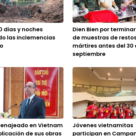
0 días y noches
Dien Bien por termina
o las inclemencias
de muestras de resto
po
mártires antes del 30
septiembre
menajeado en Vietnam
Jóvenes vietnamitas
blicación de sus obras
participan en Campa