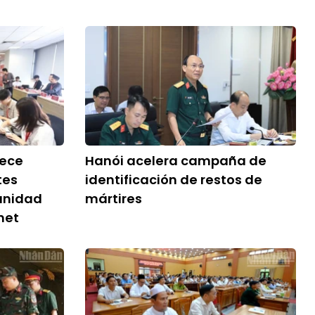
lece
Hanói acelera campaña de
tes
identificación de restos de
unidad
mártires
net