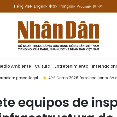
Tiếng Việt
English
中文
Français
Русский
한국어
Medio Ambiente
Cultura - Entretenimiento
Internacion
radicar pesca ilegal
APIE Camp 2026 fortalece conexión d
ete equipos de ins