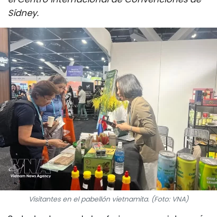
DEPORTES
Sídney.
VIAJES
PUENTE DE AMISTAD
HISTORIAS MULTIMEDIA
FOTOGRAFÍA
¿QUIÉNES SOMOS?
TIẾNG VIỆT
ENGLISH
Visitantes en el pabellón vietnamita. (Foto: VNA)
中文