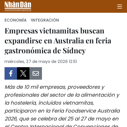
ECONOMÍA
INTEGRACIÓN
Empresas vietnamitas buscan
expandirse en Australia en feria
INICIO
gastronómica de Sídney
POLÍTICA
miércoles, 27 de mayo de 2026 12:51
ECONOMÍA
SOCIEDAD
Más de 10 mil empresas, proveedores y
SALUD - MEDIO AMBIENTE
profesionales del sector de la alimentación y
la hostelería, incluidos vietnamitas,
CULTURA - ENTRETENIMIENTO
participaron en la Feria Foodservice Australia
2026, que se celebra del 25 al 27 de mayo en
INTERNACIONAL
el Centro Internacional de Convenciones de