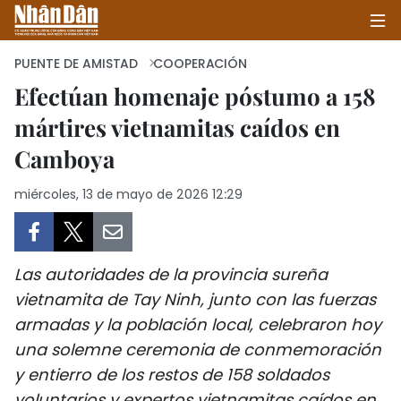
PUENTE DE AMISTAD
COOPERACIÓN
Efectúan homenaje póstumo a 158
mártires vietnamitas caídos en
INICIO
Camboya
POLÍTICA
miércoles, 13 de mayo de 2026 12:29
ECONOMÍA
SOCIEDAD
Las autoridades de la provincia sureña
SALUD - MEDIO AMBIENTE
vietnamita de Tay Ninh, junto con las fuerzas
armadas y la población local, celebraron hoy
CULTURA - ENTRETENIMIENTO
una solemne ceremonia de conmemoración
y entierro de los restos de 158 soldados
INTERNACIONAL
voluntarios y expertos vietnamitas caídos en