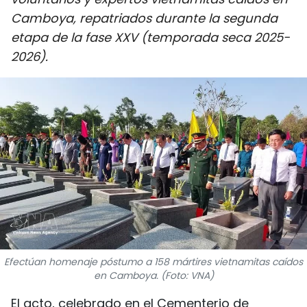
DEPORTES
Camboya, repatriados durante la segunda
etapa de la fase XXV (temporada seca 2025-
VIAJES
2026).
PUENTE DE AMISTAD
HISTORIAS MULTIMEDIA
FOTOGRAFÍA
¿QUIÉNES SOMOS?
TIẾNG VIỆT
ENGLISH
Efectúan homenaje póstumo a 158 mártires vietnamitas caídos
en Camboya. (Foto: VNA)
中文
El acto, celebrado en el Cementerio de