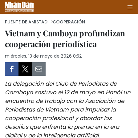
PUENTE DE AMISTAD
COOPERACIÓN
Vietnam y Camboya profundizan
cooperación periodística
INICIO
miércoles, 13 de mayo de 2026 0:52
POLÍTICA
ECONOMÍA
La delegación del Club de Periodistas de
SOCIEDAD
Camboya sostuvo el 12 de mayo en Hanói un
encuentro de trabajo con la Asociación de
SALUD - MEDIO AMBIENTE
Periodistas de Vietnam para impulsar la
CULTURA - ENTRETENIMIENTO
cooperación profesional y abordar los
desafíos que enfrenta la prensa en la era
INTERNACIONAL
digital y de la inteligencia artificial.