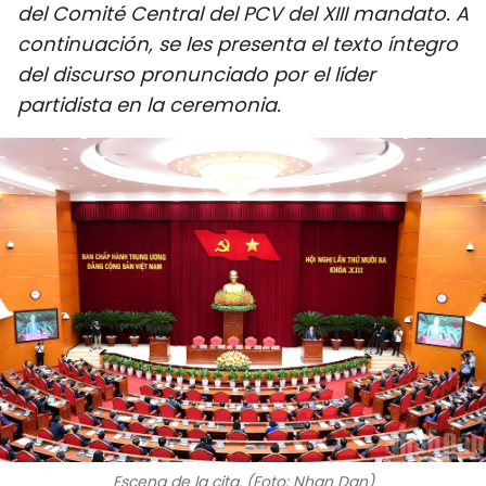
del Comité Central del PCV del XIII mandato. A
DEPORTES
continuación, se les presenta el texto íntegro
del discurso pronunciado por el líder
VIAJES
partidista en la ceremonia.
PUENTE DE AMISTAD
HISTORIAS MULTIMEDIA
FOTOGRAFÍA
¿QUIÉNES SOMOS?
TIẾNG VIỆT
ENGLISH
中文
Escena de la cita. (Foto: Nhan Dan)