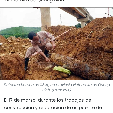
DEPORTES
VIAJES
PUENTE DE AMISTAD
HISTORIAS MULTIMEDIA
FOTOGRAFÍA
¿QUIÉNES SOMOS?
TIẾNG VIỆT
Detectan bomba de 118 kg en provincia vietnamita de Quang
Binh. (Foto: VNA)
ENGLISH
El 17 de marzo, durante los trabajos de
construcción y reparación de un puente de
中文