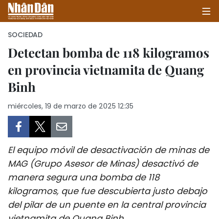
SOCIEDAD
Detectan bomba de 118 kilogramos
en provincia vietnamita de Quang
INICIO
Binh
POLÍTICA
miércoles, 19 de marzo de 2025 12:35
ECONOMÍA
SOCIEDAD
El equipo móvil de desactivación de minas de
SALUD - MEDIO AMBIENTE
MAG (Grupo Asesor de Minas) desactivó de
manera segura una bomba de 118
CULTURA - ENTRETENIMIENTO
kilogramos, que fue descubierta justo debajo
del pilar de un puente en la central provincia
INTERNACIONAL
vietnamita de Quang Binh.