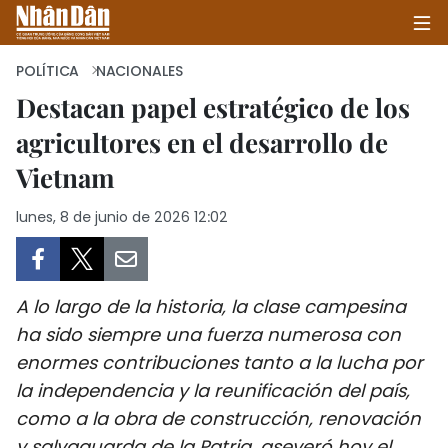
POLÍTICA
NACIONALES
Destacan papel estratégico de los
agricultores en el desarrollo de
INICIO
Vietnam
POLÍTICA
lunes, 8 de junio de 2026 12:02
ECONOMÍA
SOCIEDAD
A lo largo de la historia, la clase campesina
SALUD - MEDIO AMBIENTE
ha sido siempre una fuerza numerosa con
enormes contribuciones tanto a la lucha por
CULTURA - ENTRETENIMIENTO
la independencia y la reunificación del país,
como a la obra de construcción, renovación
INTERNACIONAL
y salvaguarda de la Patria, aseveró hoy el