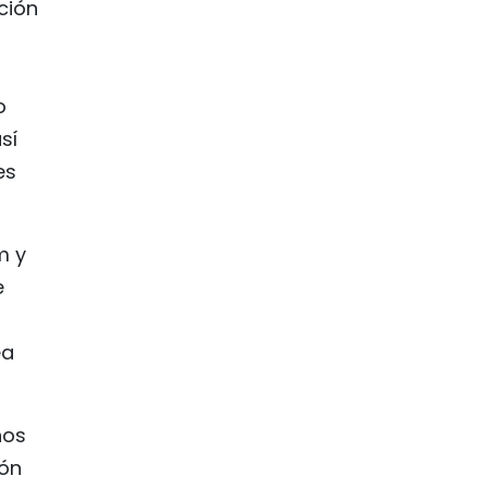
ción
o
sí
es
m y
e
ea
nos
ión