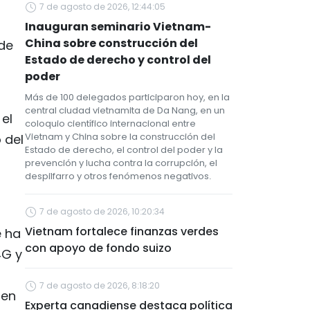
o
7 de agosto de 2026, 12:44:05
Inauguran seminario Vietnam-
China sobre construcción del
 de
Estado de derecho y control del
poder
Más de 100 delegados participaron hoy, en la
central ciudad vietnamita de Da Nang, en un
el
coloquio científico internacional entre
Vietnam y China sobre la construcción del
 del
Estado de derecho, el control del poder y la
prevención y lucha contra la corrupción, el
despilfarro y otros fenómenos negativos.
7 de agosto de 2026, 10:20:34
Vietnam fortalece finanzas verdes
e ha
con apoyo de fondo suizo
4G y
7 de agosto de 2026, 8:18:20
 en
Experta canadiense destaca política