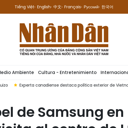
Tiếng Việt
English
中文
Français
Русский
한국어
Medio Ambiente
Cultura - Entretenimiento
Internacion
uizo
Experta canadiense destaca política exterior de Viet
el de Samsung en