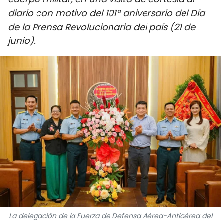
DEPORTES
diario con motivo del 101º aniversario del Día
de la Prensa Revolucionaria del país (21 de
VIAJES
junio).
PUENTE DE AMISTAD
HISTORIAS MULTIMEDIA
FOTOGRAFÍA
¿QUIÉNES SOMOS?
TIẾNG VIỆT
ENGLISH
中文
La delegación de la Fuerza de Defensa Aérea-Antiaérea del