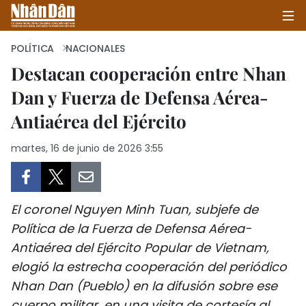
POLÍTICA
NACIONALES
Destacan cooperación entre Nhan
Dan y Fuerza de Defensa Aérea-
INICIO
Antiaérea del Ejército
POLÍTICA
martes, 16 de junio de 2026 3:55
ECONOMÍA
SOCIEDAD
El coronel Nguyen Minh Tuan, subjefe de
SALUD - MEDIO AMBIENTE
Política de la Fuerza de Defensa Aérea-
Antiaérea del Ejército Popular de Vietnam,
CULTURA - ENTRETENIMIENTO
elogió la estrecha cooperación del periódico
Nhan Dan (Pueblo) en la difusión sobre ese
INTERNACIONAL
cuerpo militar, en una visita de cortesía al