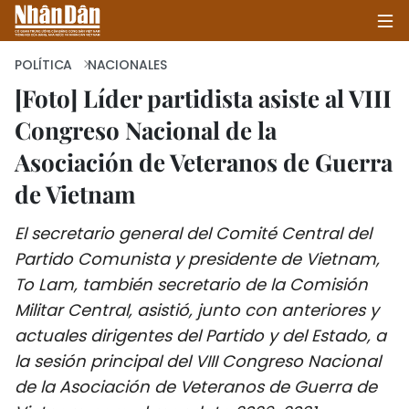
POLÍTICA
NACIONALES
[Foto] Líder partidista asiste al VIII
Congreso Nacional de la
INICIO
Asociación de Veteranos de Guerra
POLÍTICA
de Vietnam
ECONOMÍA
El secretario general del Comité Central del
SOCIEDAD
Partido Comunista y presidente de Vietnam,
To Lam, también secretario de la Comisión
SALUD - MEDIO AMBIENTE
Militar Central, asistió, junto con anteriores y
actuales dirigentes del Partido y del Estado, a
CULTURA - ENTRETENIMIENTO
la sesión principal del VIII Congreso Nacional
de la Asociación de Veteranos de Guerra de
INTERNACIONAL