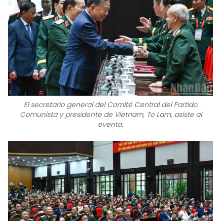
FRANÇAIS
РУССКИЙ
El secretario general del Comité Central del Partido
Comunista y presidente de Vietnam, To Lam, asiste al
evento.