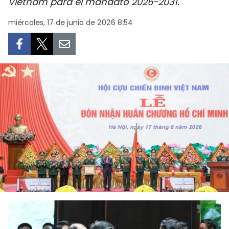
Vietnam para el mandato 2026-2031.
DEPORTES
miércoles, 17 de junio de 2026 8:54
VIAJES
PUENTE DE AMISTAD
HISTORIAS MULTIMEDIA
FOTOGRAFÍA
¿QUIÉNES SOMOS?
TIẾNG VIỆT
ENGLISH
中文