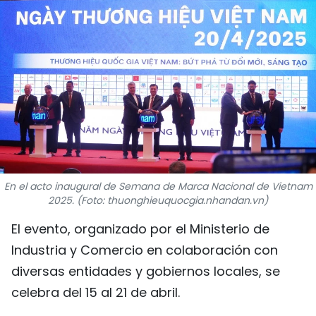
DEPORTES
VIAJES
PUENTE DE AMISTAD
HISTORIAS MULTIMEDIA
FOTOGRAFÍA
En el acto inaugural de Semana de Marca Nacional de Vietnam
¿QUIÉNES SOMOS?
2025. (Foto: thuonghieuquocgia.nhandan.vn)
El evento, organizado por el Ministerio de
TIẾNG VIỆT
Industria y Comercio en colaboración con
ENGLISH
diversas entidades y gobiernos locales, se
celebra del 15 al 21 de abril.
中文