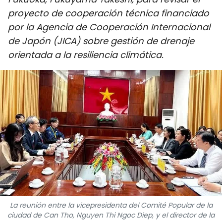
DEPORTES
proyecto de cooperación técnica financiado
por la Agencia de Cooperación Internacional
VIAJES
de Japón (JICA) sobre gestión de drenaje
orientada a la resiliencia climática.
PUENTE DE AMISTAD
HISTORIAS MULTIMEDIA
FOTOGRAFÍA
¿QUIÉNES SOMOS?
TIẾNG VIỆT
ENGLISH
La reunión entre la vicepresidenta del Comité Popular de la
中文
ciudad de Can Tho, Nguyen Thi Ngoc Diep, y el director de la