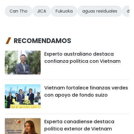
Can Tho
JICA
Fukuoka
aguas residuales
dre
RECOMENDAMOS
Experto australiano destaca
confianza política con Vietnam
Vietnam fortalece finanzas verdes
con apoyo de fondo suizo
Experta canadiense destaca
política exterior de Vietnam