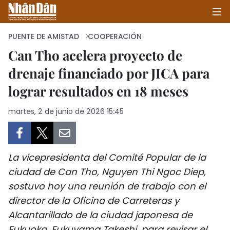
PUENTE DE AMISTAD
COOPERACIÓN
Can Tho acelera proyecto de
drenaje financiado por JICA para
INICIO
lograr resultados en 18 meses
POLÍTICA
martes, 2 de junio de 2026 15:45
ECONOMÍA
SOCIEDAD
La vicepresidenta del Comité Popular de la
SALUD - MEDIO AMBIENTE
ciudad de Can Tho, Nguyen Thi Ngoc Diep,
sostuvo hoy una reunión de trabajo con el
CULTURA - ENTRETENIMIENTO
director de la Oficina de Carreteras y
Alcantarillado de la ciudad japonesa de
INTERNACIONAL
Fukuoka, Fukuyama Takeshi, para revisar el