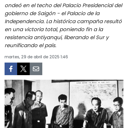
ondeó en el techo del Palacio Presidencial del
DEPORTES
gobierno de Saigón - el Palacio de la
VIAJES
Independencia. La histórica campaña resultó
en una victoria total, poniendo fin a la
PUENTE DE AMISTAD
resistencia antiyanqui, liberando el Sur y
reunificando el país.
HISTORIAS MULTIMEDIA
martes, 29 de abril de 2025 1:46
FOTOGRAFÍA
¿QUIÉNES SOMOS?
TIẾNG VIỆT
ENGLISH
中文