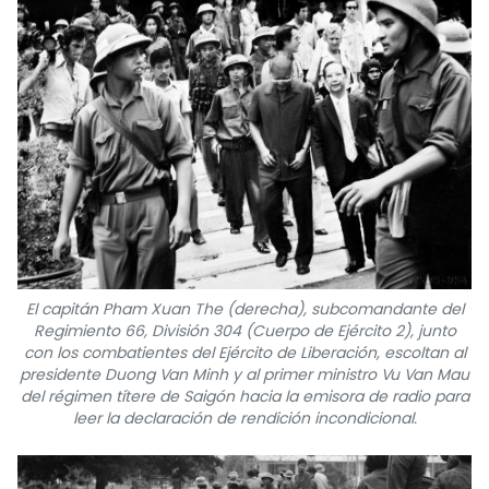
El capitán Pham Xuan The (derecha), subcomandante del
Regimiento 66, División 304 (Cuerpo de Ejército 2), junto
con los combatientes del Ejército de Liberación, escoltan al
presidente Duong Van Minh y al primer ministro Vu Van Mau
del régimen títere de Saigón hacia la emisora de radio para
leer la declaración de rendición incondicional.