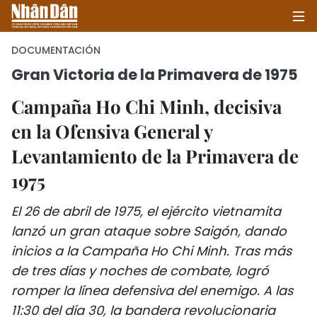
DOCUMENTACIÓN
Gran Victoria de la Primavera de 1975
INICIO
Campaña Ho Chi Minh, decisiva
en la Ofensiva General y
POLÍTICA
Levantamiento de la Primavera de
ECONOMÍA
1975
SOCIEDAD
El 26 de abril de 1975, el ejército vietnamita
lanzó un gran ataque sobre Saigón, dando
SALUD - MEDIO AMBIENTE
inicios a la Campaña Ho Chi Minh. Tras más
CULTURA - ENTRETENIMIENTO
de tres días y noches de combate, logró
romper la línea defensiva del enemigo. A las
INTERNACIONAL
11:30 del día 30, la bandera revolucionaria