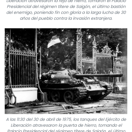
Liberación atravesaron la reja de hierro, tomaron el Palacio
Presidencial del régimen títere de Saigón, el último bastión
del enemigo, poniendo fin con gloria a la larga lucha de 30
años del pueblo contra la invasión extranjera.
A las 11:30 del 30 de abril de 1975, los tanques del Ejército de
Liberación atravesaron la puerta de hierro, tomando el
Palacio Presidencial del régimen títere de Saigón, el último