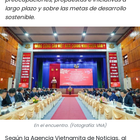
DEPORTES
largo plazo y sobre las metas de desarrollo
sostenible.
VIAJES
PUENTE DE AMISTAD
HISTORIAS MULTIMEDIA
FOTOGRAFÍA
¿QUIÉNES SOMOS?
TIẾNG VIỆT
ENGLISH
En el encuentro. (Fotografía: VNA)
中文
Según la Agencia Vietnamita de Noticias, al