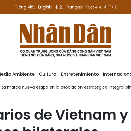
Tiếng Việt
English
中文
Français
Русский
한국어
Medio Ambiente
Cultura - Entretenimiento
Internacion
mita marca nueva etapa en la asociación estratégica integral bi
arios de Vietnam y