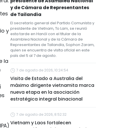
ral.
presidente de Asamblea Nacional
y de Cámara de Representantes
tes
de Tailandia
El secretario general del Partido Comunista y
presidente de Vietnam, To Lam, se reunió
io y
esta tarde en Hanói con el titular de la
Asamblea Nacional y de la Cámara de
Representantes de Tailandia, Sophon Zaram,
quien se encuentra de visita oficial en este
país del 5 al 7 de agosto.
e la
n
7 de agosto de 2026, 10:24:54
Visita de Estado a Australia del
máximo dirigente vietnamita marca
í
nueva etapa en la asociación
es
estratégica integral binacional
7 de agosto de 2026, 8:52:32
l
Vietnam y Laos fortalecen
IPA)