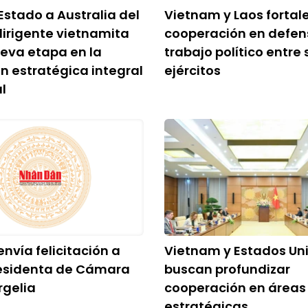
 Estado a Australia del
Vietnam y Laos fortal
irigente vietnamita
cooperación en defen
eva etapa en la
trabajo político entre 
n estratégica integral
ejércitos
l
nvía felicitación a
Vietnam y Estados Un
esidenta de Cámara
buscan profundizar
rgelia
cooperación en áreas
estratégicas