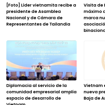
[Foto] Líder vietnamita recibe a
Visita de
presidente de Asamblea
máximo d
Nacional y de Cámara de
marca nu
Representantes de Tailandia
asociació
binaciona
Diplomacia al servicio de la
Vietnam e
comunidad empresarial amplía
nueva pr
espacio de desarrollo de
Baja de A
Vietnam