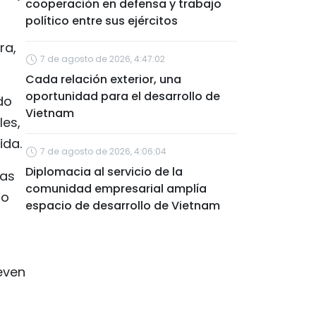
cooperación en defensa y trabajo
político entre sus ejércitos
ra,
7 de agosto de 2026, 4:47:02
Cada relación exterior, una
oportunidad para el desarrollo de
do
Vietnam
les,
ida.
7 de agosto de 2026, 4:06:04
Diplomacia al servicio de la
las
comunidad empresarial amplía
io
espacio de desarrollo de Vietnam
even