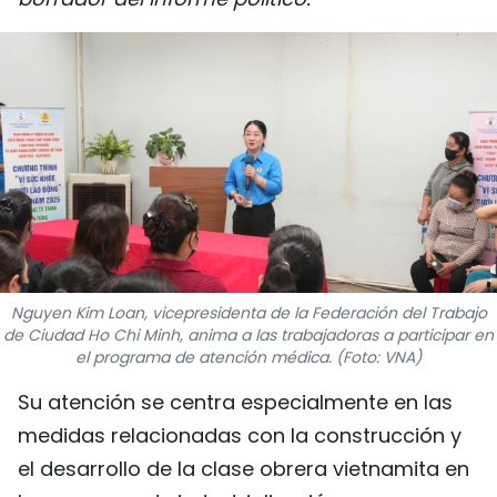
DEPORTES
VIAJES
PUENTE DE AMISTAD
HISTORIAS MULTIMEDIA
FOTOGRAFÍA
¿QUIÉNES SOMOS?
Nguyen Kim Loan, vicepresidenta de la Federación del Trabajo
de Ciudad Ho Chi Minh, anima a las trabajadoras a participar en
el programa de atención médica. (Foto: VNA)
TIẾNG VIỆT
Su atención se centra especialmente en las
ENGLISH
medidas relacionadas con la construcción y
el desarrollo de la clase obrera vietnamita en
中文