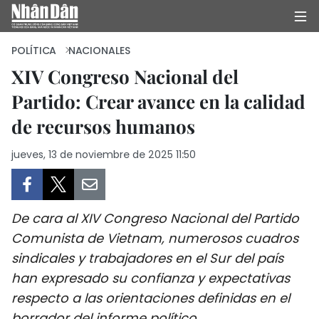
POLÍTICA
NACIONALES
XIV Congreso Nacional del
Partido: Crear avance en la calidad
INICIO
de recursos humanos
POLÍTICA
jueves, 13 de noviembre de 2025 11:50
ECONOMÍA
SOCIEDAD
De cara al XIV Congreso Nacional del Partido
SALUD - MEDIO AMBIENTE
Comunista de Vietnam, numerosos cuadros
sindicales y trabajadores en el Sur del país
CULTURA - ENTRETENIMIENTO
han expresado su confianza y expectativas
respecto a las orientaciones definidas en el
INTERNACIONAL
borrador del informe político.