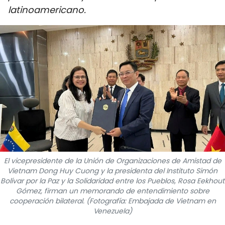
latinoamericano.
DEPORTES
VIAJES
PUENTE DE AMISTAD
HISTORIAS MULTIMEDIA
FOTOGRAFÍA
¿QUIÉNES SOMOS?
El vicepresidente de la Unión de Organizaciones de Amistad de
TIẾNG VIỆT
Vietnam Dong Huy Cuong y la presidenta del Instituto Simón
Bolívar por la Paz y la Solidaridad entre los Pueblos, Rosa Eekhout
ENGLISH
Gómez, firman un memorando de entendimiento sobre
cooperación bilateral. (Fotografía: Embajada de Vietnam en
Venezuela)
中文