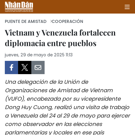
PUENTE DE AMISTAD
COOPERACIÓN
Vietnam y Venezuela fortalecen
diplomacia entre pueblos
INICIO
jueves, 29 de mayo de 2025 11:13
POLÍTICA
ECONOMÍA
Una delegación de la Unión de
SOCIEDAD
Organizaciones de Amistad de Vietnam
(VUFO), encabezada por su vicepresidente
SALUD - MEDIO AMBIENTE
Dong Huy Cuong, realizó una visita de trabajo
CULTURA - ENTRETENIMIENTO
a Venezuela del 24 al 29 de mayo para ejercer
como observador en las elecciones
INTERNACIONAL
parlamentarias y locales en ese país