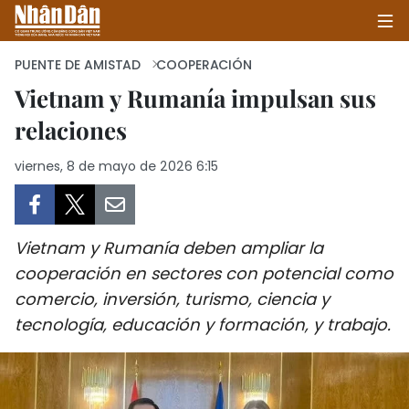
PUENTE DE AMISTAD
COOPERACIÓN
Vietnam y Rumanía impulsan sus
relaciones
INICIO
viernes, 8 de mayo de 2026 6:15
POLÍTICA
ECONOMÍA
Vietnam y Rumanía deben ampliar la
SOCIEDAD
cooperación en sectores con potencial como
comercio, inversión, turismo, ciencia y
SALUD - MEDIO AMBIENTE
tecnología, educación y formación, y trabajo.
CULTURA - ENTRETENIMIENTO
INTERNACIONAL