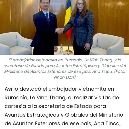
DEPORTES
VIAJES
PUENTE DE AMISTAD
HISTORIAS MULTIMEDIA
El embajador vietnamita en Rumanía, Le Vinh Thang, y la
FOTOGRAFÍA
secretaria de Estado para Asuntos Estratégicos y Globales del
Ministerio de Asuntos Exteriores de ese país, Ana Tinca. (Foto:
Nhan Dan)
¿QUIÉNES SOMOS?
Así lo destacó el embajador vietnamita en
TIẾNG VIỆT
Rumanía, Le Vinh Thang, al realizar visitas de
cortesía a la secretaria de Estado para
ENGLISH
Asuntos Estratégicos y Globales del Ministerio
中文
de Asuntos Exteriores de ese país, Ana Tinca,