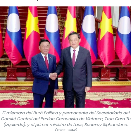
DEPORTES
VIAJES
PUENTE DE AMISTAD
HISTORIAS MULTIMEDIA
FOTOGRAFÍA
¿QUIÉNES SOMOS?
TIẾNG VIỆT
ENGLISH
El miembro del Buró Político y permanente del Secretariado del
Comité Central del Partido Comunista de Vietnam, Tran Cam Tu
中文
(izquierda), y el primer ministro de Laos, Sonexay Siphandone.
(Foto: VGP)