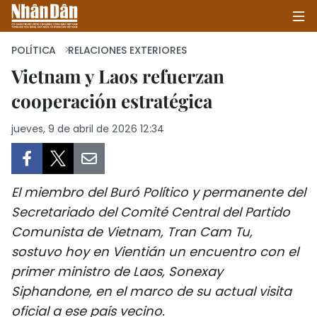
POLÍTICA
RELACIONES EXTERIORES
Vietnam y Laos refuerzan
cooperación estratégica
INICIO
jueves, 9 de abril de 2026 12:34
POLÍTICA
ECONOMÍA
El miembro del Buró Político y permanente del
SOCIEDAD
Secretariado del Comité Central del Partido
Comunista de Vietnam, Tran Cam Tu,
SALUD - MEDIO AMBIENTE
sostuvo hoy en Vientián un encuentro con el
CULTURA - ENTRETENIMIENTO
primer ministro de Laos, Sonexay
Siphandone, en el marco de su actual visita
INTERNACIONAL
oficial a ese país vecino.