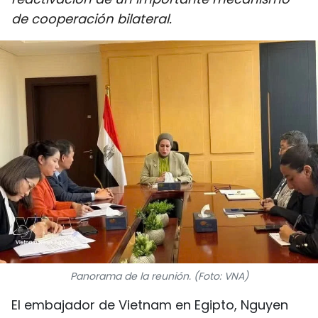
DEPORTES
de cooperación bilateral.
VIAJES
PUENTE DE AMISTAD
HISTORIAS MULTIMEDIA
FOTOGRAFÍA
¿QUIÉNES SOMOS?
TIẾNG VIỆT
ENGLISH
Panorama de la reunión. (Foto: VNA)
中文
El embajador de Vietnam en Egipto, Nguyen