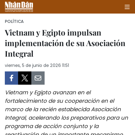
POLÍTICA
Vietnam y Egipto impulsan
implementación de su Asociación
INICIO
Integral
POLÍTICA
viernes, 5 de junio de 2026 11:51
ECONOMÍA
SOCIEDAD
Vietnam y Egipto avanzan en el
SALUD - MEDIO AMBIENTE
fortalecimiento de su cooperación en el
marco de la recién establecida Asociación
CULTURA - ENTRETENIMIENTO
Integral, acelerando los preparativos para un
programa de acción conjunto y la
INTERNACIONAL
reactivación de un importante mecanismo