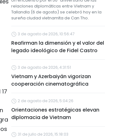
Un encuentro por el 50º aniversario de las
ales
relaciones diplomáticas entre Vietnam y
Tailandia (6 de agosto) se celebró hoy en la
sureña ciudad vietnamita de Can Tho.
3 de agosto de 2026, 10:56:47
Reafirman la dimensión y el valor del
legado ideológico de Fidel Castro
3 de agosto de 2026, 4:31:51
Vietnam y Azerbaiyán vigorizan
cooperación cinematográfica
 17
2 de agosto de 2026, 5:04:26
ón
Orientaciones estratégicas elevan
diplomacia de Vietnam
gra
aos
31 de julio de 2026, 15:18:03