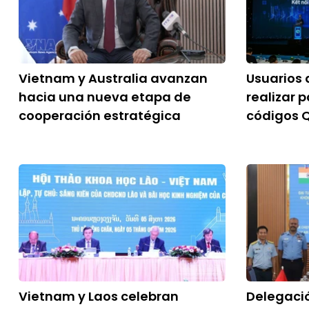
Vietnam y Australia avanzan
Usuarios 
hacia una nueva etapa de
realizar
cooperación estratégica
códigos 
Vietnam y Laos celebran
Delegació