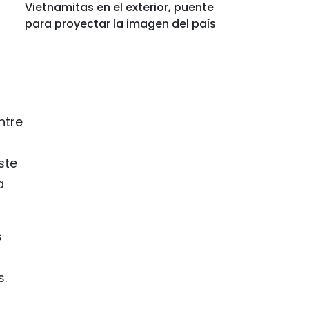
Vietnamitas en el exterior, puente
para proyectar la imagen del país
ntre
ste
a
s
n
s.