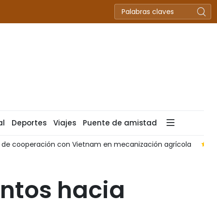
al
Deportes
Viajes
Puente de amistad
l de cooperación con Vietnam en mecanización agrícola
V
ntos hacia