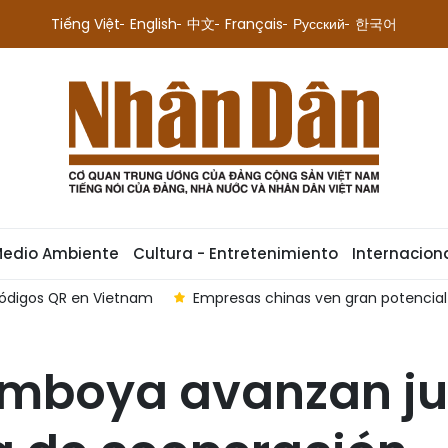
Tiếng Việt
English
中文
Français
Русский
한국어
Medio Ambiente
Cultura - Entretenimiento
Internacion
códigos QR en Vietnam
Empresas chinas ven gran potencia
mboya avanzan ju