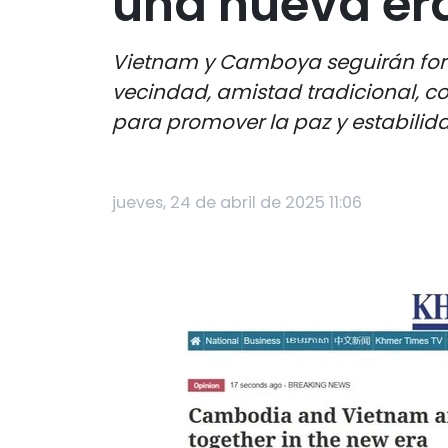
una nueva er
Vietnam y Camboya seguirán fort
vecindad, amistad tradicional, co
para promover la paz y estabilida
jueves, 24 de abril de 2025 11:06