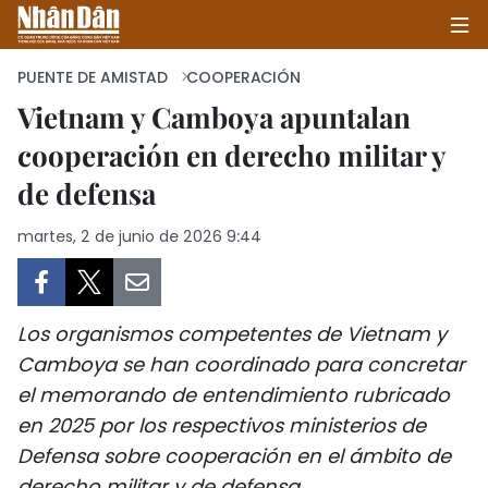
PUENTE DE AMISTAD
COOPERACIÓN
Vietnam y Camboya apuntalan
cooperación en derecho militar y
INICIO
de defensa
POLÍTICA
martes, 2 de junio de 2026 9:44
ECONOMÍA
SOCIEDAD
Los organismos competentes de Vietnam y
SALUD - MEDIO AMBIENTE
Camboya se han coordinado para concretar
el memorando de entendimiento rubricado
CULTURA - ENTRETENIMIENTO
en 2025 por los respectivos ministerios de
Defensa sobre cooperación en el ámbito de
INTERNACIONAL
derecho militar y de defensa.