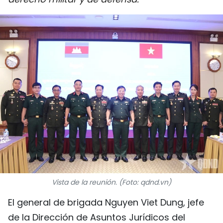
DEPORTES
VIAJES
PUENTE DE AMISTAD
HISTORIAS MULTIMEDIA
FOTOGRAFÍA
¿QUIÉNES SOMOS?
TIẾNG VIỆT
Vista de la reunión. (Foto: qdnd.vn)
ENGLISH
El general de brigada Nguyen Viet Dung, jefe
中文
de la Dirección de Asuntos Jurídicos del