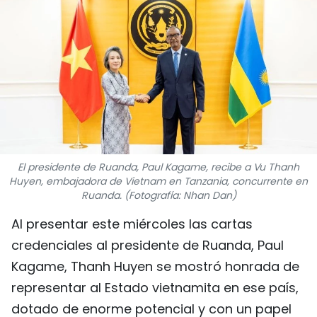
DEPORTES
VIAJES
PUENTE DE AMISTAD
HISTORIAS MULTIMEDIA
FOTOGRAFÍA
El presidente de Ruanda, Paul Kagame, recibe a Vu Thanh
Huyen, embajadora de Vietnam en Tanzania, concurrente en
Ruanda. (Fotografía: Nhan Dan)
¿QUIÉNES SOMOS?
Al presentar este miércoles las cartas
TIẾNG VIỆT
credenciales al presidente de Ruanda, Paul
Kagame, Thanh Huyen se mostró honrada de
ENGLISH
representar al Estado vietnamita en ese país,
中文
dotado de enorme potencial y con un papel