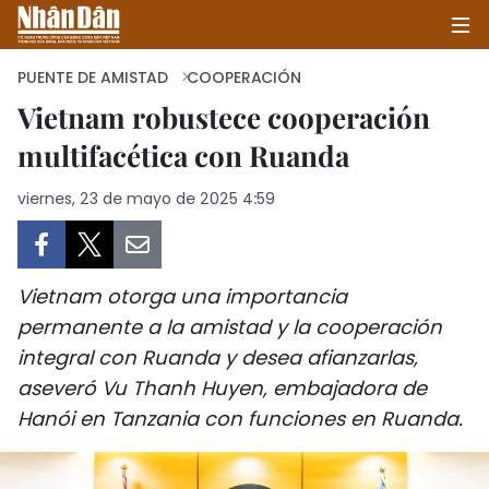
PUENTE DE AMISTAD
COOPERACIÓN
Vietnam robustece cooperación
multifacética con Ruanda
INICIO
viernes, 23 de mayo de 2025 4:59
POLÍTICA
ECONOMÍA
Vietnam otorga una importancia
SOCIEDAD
permanente a la amistad y la cooperación
integral con Ruanda y desea afianzarlas,
SALUD - MEDIO AMBIENTE
aseveró Vu Thanh Huyen, embajadora de
CULTURA - ENTRETENIMIENTO
Hanói en Tanzania con funciones en Ruanda.
INTERNACIONAL