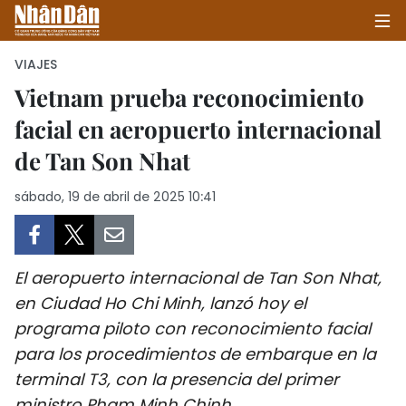
VIAJES
Vietnam prueba reconocimiento
facial en aeropuerto internacional
INICIO
de Tan Son Nhat
POLÍTICA
sábado, 19 de abril de 2025 10:41
ECONOMÍA
SOCIEDAD
El aeropuerto internacional de Tan Son Nhat,
SALUD - MEDIO AMBIENTE
en Ciudad Ho Chi Minh, lanzó hoy el
programa piloto con reconocimiento facial
CULTURA - ENTRETENIMIENTO
para los procedimientos de embarque en la
terminal T3, con la presencia del primer
INTERNACIONAL
ministro Pham Minh Chinh.