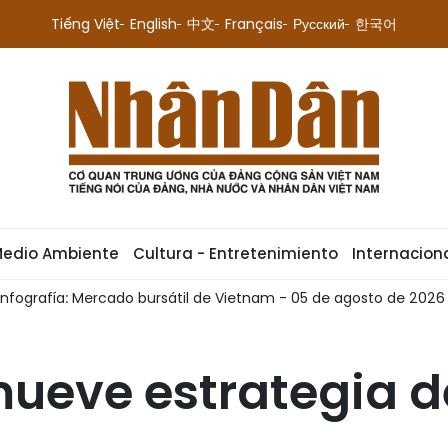
Tiếng Việt
English
中文
Français
Русский
한국어
Medio Ambiente
Cultura - Entretenimiento
Internacion
ado bursátil de Vietnam - 05 de agosto de 2026
Infografía:
ueve estrategia d