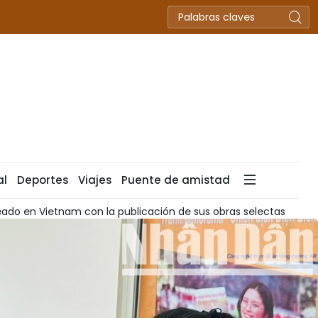
al
Deportes
Viajes
Puente de amistad
electas
Jóvenes vietnamitas participan en Campamento Ci