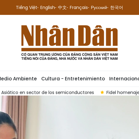
Tiếng Việt
English
中文
Français
Русский
한국어
Medio Ambiente
Cultura - Entretenimiento
Internacion
idel homenajeado en Vietnam con la publicación de sus obras s