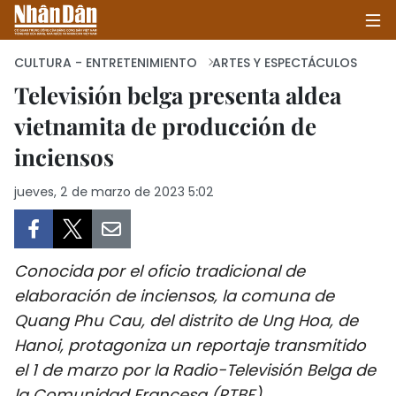
CULTURA - ENTRETENIMIENTO
ARTES Y ESPECTÁCULOS
Televisión belga presenta aldea
vietnamita de producción de
INICIO
inciensos
POLÍTICA
jueves, 2 de marzo de 2023 5:02
ECONOMÍA
SOCIEDAD
Conocida por el oficio tradicional de
SALUD - MEDIO AMBIENTE
elaboración de inciensos, la comuna de
Quang Phu Cau, del distrito de Ung Hoa, de
CULTURA - ENTRETENIMIENTO
Hanoi, protagoniza un reportaje transmitido
el 1 de marzo por la Radio-Televisión Belga de
INTERNACIONAL
la Comunidad Francesa (RTBF).