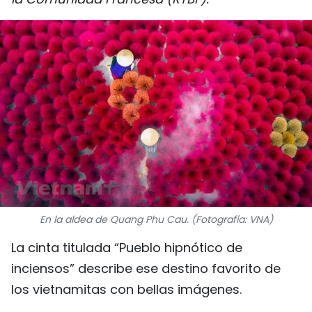
DEPORTES
VIAJES
PUENTE DE AMISTAD
HISTORIAS MULTIMEDIA
FOTOGRAFÍA
¿QUIÉNES SOMOS?
En la aldea de Quang Phu Cau. (Fotografía: VNA)
TIẾNG VIỆT
La cinta titulada “Pueblo hipnótico de
ENGLISH
inciensos” describe ese destino favorito de
los vietnamitas con bellas imágenes.
中文