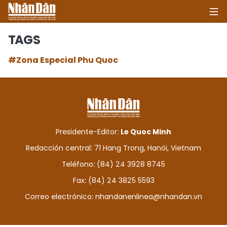
TAGS
#Zona Especial Phu Quoc
INICIO
POLÍTICA
ECONOMÍA
Presidente-Editor:
Le Quoc Minh
SOCIEDAD
Redacción central: 71 Hang Trong, Hanói, Vietnam
Teléfono: (84) 24 3928 8745
SALUD - MEDIO AMBIENTE
Fax: (84) 24 3825 5593
CULTURA - ENTRETENIMIENTO
Correo electrónico:
nhandanenlinea@nhandan.vn
INTERNACIONAL