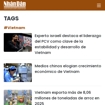
TAGS
#Vietnam
INICIO
Experto israelí destaca el liderazgo
del PCV como clave de la
POLÍTICA
estabilidad y desarrollo de
Vietnam
ECONOMÍA
SOCIEDAD
Medios chinos elogian crecimiento
económico de Vietnam
SALUD - MEDIO AMBIENTE
CULTURA - ENTRETENIMIENTO
Vietnam exporta más de 8,06
millones de toneladas de arroz en
INTERNACIONAL
2025