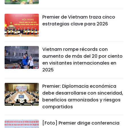
DEPORTES
Premier de Vietnam traza cinco
VIAJES
estrategias clave para 2026
PUENTE DE AMISTAD
HISTORIAS MULTIMEDIA
Vietnam rompe récords con
aumento de más del 20 por ciento
FOTOGRAFÍA
en visitantes internacionales en
2025
¿QUIÉNES SOMOS?
Premier: Diplomacia económica
debe desarrollarse con sinceridad,
TIẾNG VIỆT
beneficios armonizados y riesgos
compartidos
ENGLISH
中文
[Foto] Premier dirige conferencia