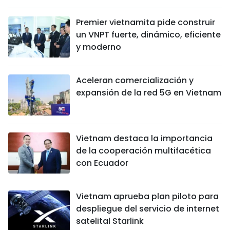
DEPORTES
Premier vietnamita pide construir
un VNPT fuerte, dinámico, eficiente
VIAJES
y moderno
PUENTE DE AMISTAD
Aceleran comercialización y
HISTORIAS MULTIMEDIA
expansión de la red 5G en Vietnam
FOTOGRAFÍA
Vietnam destaca la importancia
¿QUIÉNES SOMOS?
de la cooperación multifacética
con Ecuador
TIẾNG VIỆT
ENGLISH
Vietnam aprueba plan piloto para
despliegue del servicio de internet
中文
satelital Starlink