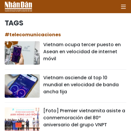
TAGS
#telecomunicaciones
INICIO
Vietnam ocupa tercer puesto en
Asean en velocidad de internet
POLÍTICA
móvil
ECONOMÍA
Vietnam asciende al top 10
SOCIEDAD
mundial en velocidad de banda
ancha fija
SALUD - MEDIO AMBIENTE
CULTURA - ENTRETENIMIENTO
[Foto] Premier vietnamita asiste a
conmemoración del 80º
INTERNACIONAL
aniversario del grupo VNPT