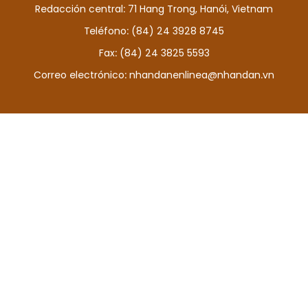
Redacción central: 71 Hang Trong, Hanói, Vietnam
DEPORTES
Teléfono: (84) 24 3928 8745
VIAJES
Fax: (84) 24 3825 5593
Correo electrónico:
nhandanenlinea@nhandan.vn
PUENTE DE AMISTAD
HISTORIAS MULTIMEDIA
FOTOGRAFÍA
¿QUIÉNES SOMOS?
TIẾNG VIỆT
ENGLISH
中文