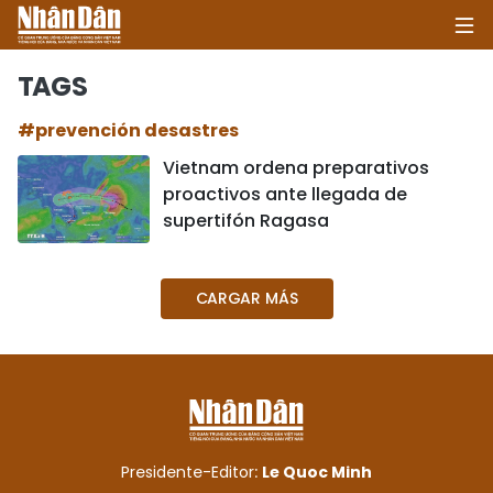
TAGS
#prevención desastres
INICIO
Vietnam ordena preparativos
proactivos ante llegada de
POLÍTICA
supertifón Ragasa
ECONOMÍA
CARGAR MÁS
SOCIEDAD
SALUD - MEDIO AMBIENTE
CULTURA - ENTRETENIMIENTO
INTERNACIONAL
Presidente-Editor:
Le Quoc Minh