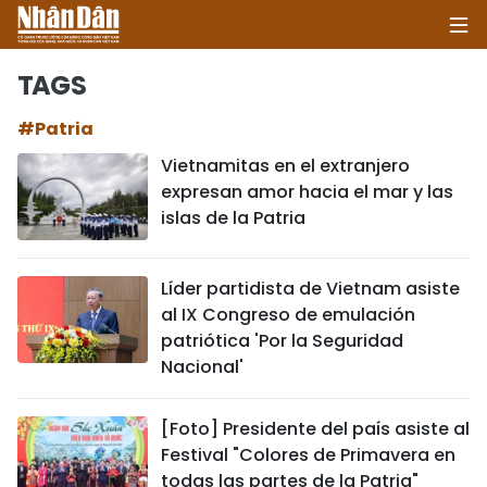
TAGS
#Patria
INICIO
Vietnamitas en el extranjero
expresan amor hacia el mar y las
POLÍTICA
islas de la Patria
ECONOMÍA
Líder partidista de Vietnam asiste
SOCIEDAD
al IX Congreso de emulación
patriótica 'Por la Seguridad
SALUD - MEDIO AMBIENTE
Nacional'
CULTURA - ENTRETENIMIENTO
[Foto] Presidente del país asiste al
Festival "Colores de Primavera en
INTERNACIONAL
todas las partes de la Patria"