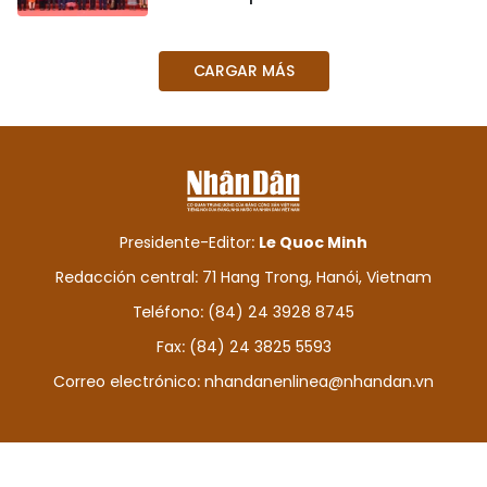
DEPORTES
CARGAR MÁS
VIAJES
PUENTE DE AMISTAD
HISTORIAS MULTIMEDIA
FOTOGRAFÍA
Presidente-Editor:
Le Quoc Minh
Redacción central: 71 Hang Trong, Hanói, Vietnam
¿QUIÉNES SOMOS?
Teléfono: (84) 24 3928 8745
Fax: (84) 24 3825 5593
TIẾNG VIỆT
Correo electrónico:
nhandanenlinea@nhandan.vn
ENGLISH
中文