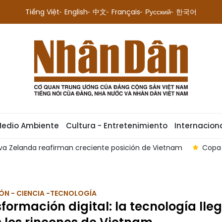
Tiếng Việt
English
中文
Français
Русский
한국어
Medio Ambiente
Cultura - Entretenimiento
Internacion
ueva Zelanda reafirman creciente posición de Vietnam
Copa 
ÓN - CIENCIA -TECNOLOGÍA
formación digital: la tecnología lle