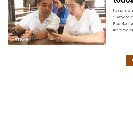
todos
La aproba
Vietnam ma
Resolució
innovación