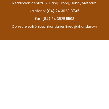
Redacción central: 71 Hang Trong, Hanói, Vietnam
DEPORTES
Teléfono: (84) 24 3928 8745
VIAJES
Fax: (84) 24 3825 5593
Correo electrónico:
nhandanenlinea@nhandan.vn
PUENTE DE AMISTAD
HISTORIAS MULTIMEDIA
FOTOGRAFÍA
¿QUIÉNES SOMOS?
TIẾNG VIỆT
ENGLISH
中文