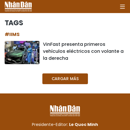
TAGS
#IIMS
INICIO
VinFast presenta primeros
vehículos eléctricos con volante a
POLÍTICA
la derecha
ECONOMÍA
CARGAR MÁS
SOCIEDAD
SALUD - MEDIO AMBIENTE
CULTURA - ENTRETENIMIENTO
INTERNACIONAL
Presidente-Editor:
Le Quoc Minh