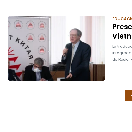
EDUCACI
Prese
Viet
La traducc
integrada
de Rusia,