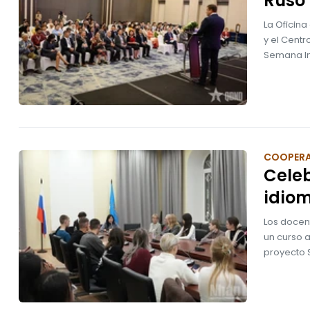
Ruso 
La Oficin
y el Centr
Semana In
COOPER
Cele
idiom
Los docent
un curso 
proyecto 