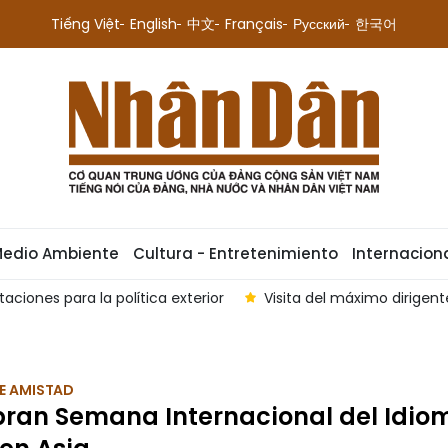
Tiếng Việt
English
中文
Français
Русский
한국어
Medio Ambiente
Cultura - Entretenimiento
Internacion
ciones para la política exterior
Visita del máximo dirige
E AMISTAD
bran Semana Internacional del Idio