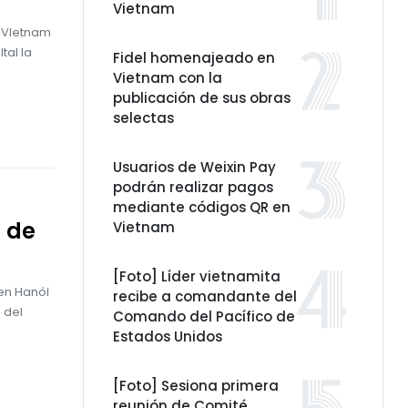
Vietnam
n Vietnam
tal la
Fidel homenajeado en
Vietnam con la
publicación de sus obras
selectas
Usuarios de Weixin Pay
podrán realizar pagos
mediante códigos QR en
 de
Vietnam
[Foto] Líder vietnamita
 en Hanói
recibe a comandante del
 del
Comando del Pacífico de
Estados Unidos
[Foto] Sesiona primera
reunión de Comité