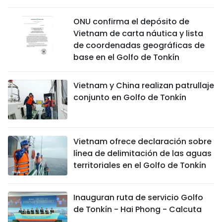
DEPORTES
ONU confirma el depósito de
Vietnam de carta náutica y lista
VIAJES
de coordenadas geográficas de
base en el Golfo de Tonkín
PUENTE DE AMISTAD
HISTORIAS MULTIMEDIA
Vietnam y China realizan patrullaje
conjunto en Golfo de Tonkín
FOTOGRAFÍA
¿QUIÉNES SOMOS?
Vietnam ofrece declaración sobre
línea de delimitación de las aguas
TIẾNG VIỆT
territoriales en el Golfo de Tonkín
ENGLISH
Inauguran ruta de servicio Golfo
de Tonkín - Hai Phong - Calcuta
中文