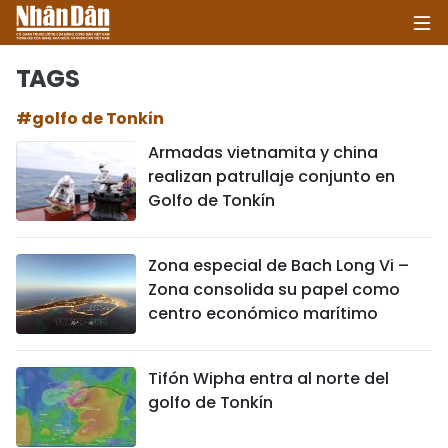
TAGS
#golfo de Tonkín
INICIO
Armadas vietnamita y china
realizan patrullaje conjunto en
POLÍTICA
Golfo de Tonkín
ECONOMÍA
Zona especial de Bach Long Vi –
SOCIEDAD
Zona consolida su papel como
centro económico marítimo
SALUD - MEDIO AMBIENTE
CULTURA - ENTRETENIMIENTO
Tifón Wipha entra al norte del
golfo de Tonkín
INTERNACIONAL