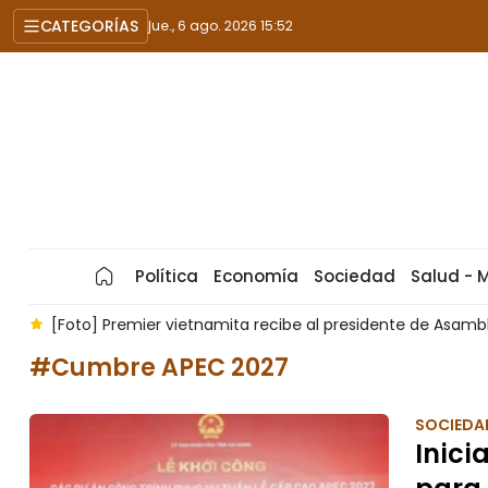
CATEGORÍAS
jue., 6 ago. 2026 15:52
Política
Economía
Sociedad
Salud - 
amblea Nacional y de Cámara de Representantes de Tailandia
#Cumbre APEC 2027
SOCIEDA
Inici