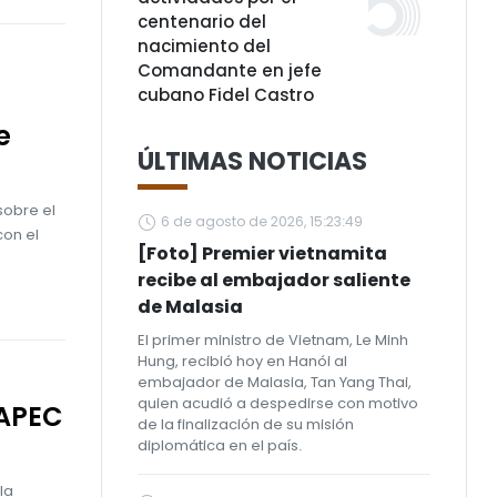
centenario del
nacimiento del
Comandante en jefe
cubano Fidel Castro
e
ÚLTIMAS NOTICIAS
sobre el
6 de agosto de 2026, 15:23:49
con el
[Foto] Premier vietnamita
recibe al embajador saliente
de Malasia
El primer ministro de Vietnam, Le Minh
Hung, recibió hoy en Hanói al
embajador de Malasia, Tan Yang Thai,
quien acudió a despedirse con motivo
 APEC
de la finalización de su misión
diplomática en el país.
la