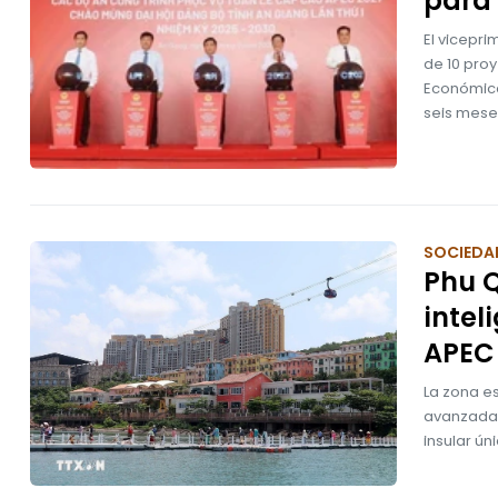
para
El vicepri
de 10 pro
Económica
seis mese
SOCIEDA
Phu 
intel
APEC
La zona e
avanzadas
insular ún