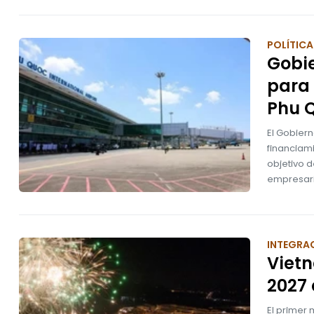
POLÍTICA
Gobi
para 
Phu 
El Gobier
financiam
objetivo d
empresari
INTEGRA
Vietn
2027
El primer 