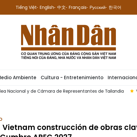
Tiếng Việt
English
中文
Français
Русский
한국어
Medio Ambiente
Cultura - Entretenimiento
Internacion
Vietnam y Australia avanzan hacia una nueva etapa de coope
D
a Vietnam construcción de obras cl