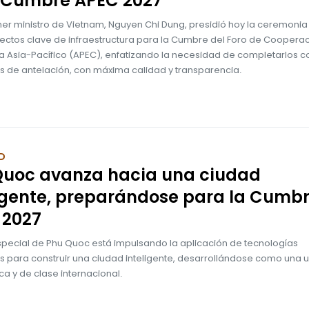
 Cumbre APEC 2027
mer ministro de Vietnam, Nguyen Chi Dung, presidió hoy la ceremonia 
yectos clave de infraestructura para la Cumbre del Foro de Coopera
 Asia-Pacífico (APEC), enfatizando la necesidad de completarlos co
s de antelación, con máxima calidad y transparencia.
D
Quoc avanza hacia una ciudad
igente, preparándose para la Cumb
 2027
special de Phu Quoc está impulsando la aplicación de tecnologías
 para construir una ciudad inteligente, desarrollándose como una 
ica y de clase internacional.