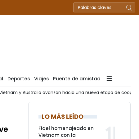
al
Deportes
Viajes
Puente de amistad
ración estratégica
Vietnam propone regular por ley los cor
LO MÁS LEÍDO
ave
Fidel homenajeado en
Vietnam con la