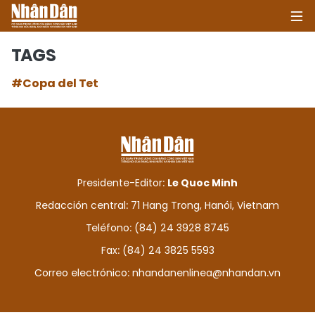
TAGS
#Copa del Tet
INICIO
POLÍTICA
ECONOMÍA
Presidente-Editor:
Le Quoc Minh
SOCIEDAD
Redacción central: 71 Hang Trong, Hanói, Vietnam
Teléfono: (84) 24 3928 8745
SALUD - MEDIO AMBIENTE
Fax: (84) 24 3825 5593
CULTURA - ENTRETENIMIENTO
Correo electrónico:
nhandanenlinea@nhandan.vn
INTERNACIONAL