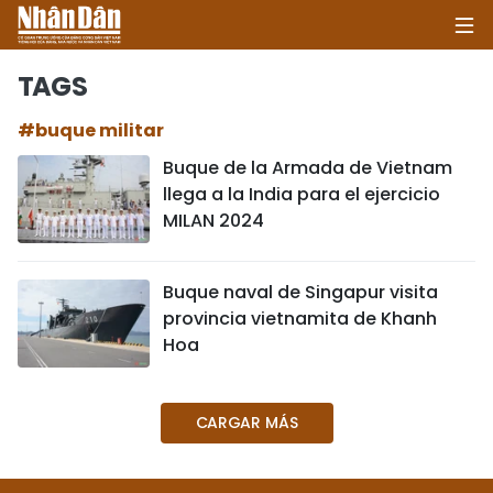
TAGS
#buque militar
INICIO
Buque de la Armada de Vietnam
llega a la India para el ejercicio
POLÍTICA
MILAN 2024
ECONOMÍA
Buque naval de Singapur visita
SOCIEDAD
provincia vietnamita de Khanh
Hoa
SALUD - MEDIO AMBIENTE
CULTURA - ENTRETENIMIENTO
CARGAR MÁS
INTERNACIONAL