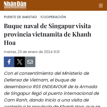
PUENTE DE AMISTAD
COOPERACIÓN
Buque naval de Singapur visita
provincia vietnamita de Khanh
INICIO
Hoa
POLÍTICA
martes, 23 de enero de 2024 6:31
ECONOMÍA
SOCIEDAD
Con el consentimiento del Ministerio de
SALUD - MEDIO AMBIENTE
Defensa de Vietnam, el buque de
desembarco RSS ENDEAVOUR de la Armada
CULTURA - ENTRETENIMIENTO
de Singapur llegó al puerto internacional de
Cam Ranh, dando inicio a una visita de
INTERNACIONAL
cortesía a la provincia de Khanh Hoa, que se