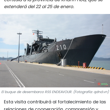
DEPORTES
extenderá del 22 al 25 de enero.
VIAJES
PUENTE DE AMISTAD
HISTORIAS MULTIMEDIA
FOTOGRAFÍA
¿QUIÉNES SOMOS?
TIẾNG VIỆT
El buque de desembarco RSS ENDEAVOUR. (Fotografía: qdnd.vn)
ENGLISH
Esta visita contribuirá al fortalecimiento de las
中文
relaciones de cooperación, comprensión y