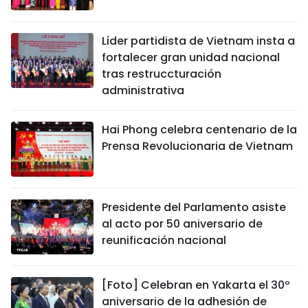
DEPORTES
Líder partidista de Vietnam insta a
VIAJES
fortalecer gran unidad nacional
tras restruccturación
PUENTE DE AMISTAD
administrativa
HISTORIAS MULTIMEDIA
Hai Phong celebra centenario de la
Prensa Revolucionaria de Vietnam
FOTOGRAFÍA
¿QUIÉNES SOMOS?
Presidente del Parlamento asiste
al acto por 50 aniversario de
TIẾNG VIỆT
reunificación nacional
ENGLISH
[Foto] Celebran en Yakarta el 30º
中文
aniversario de la adhesión de