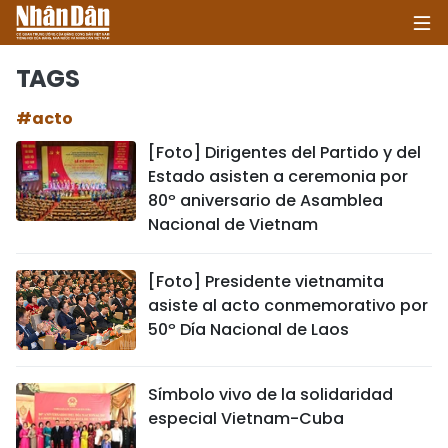
TAGS
#acto
INICIO
[Foto] Dirigentes del Partido y del
Estado asisten a ceremonia por
POLÍTICA
80º aniversario de Asamblea
Nacional de Vietnam
ECONOMÍA
SOCIEDAD
[Foto] Presidente vietnamita
asiste al acto conmemorativo por
SALUD - MEDIO AMBIENTE
50º Día Nacional de Laos
CULTURA - ENTRETENIMIENTO
Símbolo vivo de la solidaridad
especial Vietnam-Cuba
INTERNACIONAL