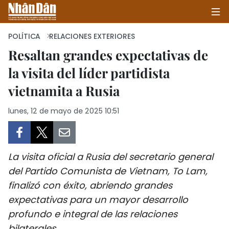
POLÍTICA
RELACIONES EXTERIORES
Resaltan grandes expectativas de
la visita del líder partidista
INICIO
vietnamita a Rusia
POLÍTICA
lunes, 12 de mayo de 2025 10:51
ECONOMÍA
SOCIEDAD
La visita oficial a Rusia del secretario general
SALUD - MEDIO AMBIENTE
del Partido Comunista de Vietnam, To Lam,
finalizó con éxito, abriendo grandes
CULTURA - ENTRETENIMIENTO
expectativas para un mayor desarrollo
profundo e integral de las relaciones
INTERNACIONAL
bilaterales.