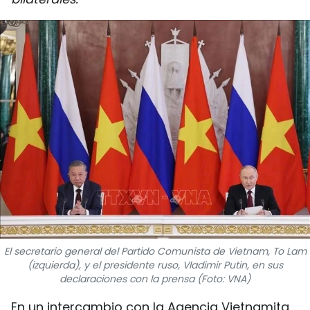
DEPORTES
VIAJES
PUENTE DE AMISTAD
HISTORIAS MULTIMEDIA
FOTOGRAFÍA
¿QUIÉNES SOMOS?
TIẾNG VIỆT
El secretario general del Partido Comunista de Vietnam, To Lam
ENGLISH
(izquierda), y el presidente ruso, Vladimir Putin, en sus
declaraciones con la prensa (Foto: VNA)
中文
En un intercambio con la Agencia Vietnamita