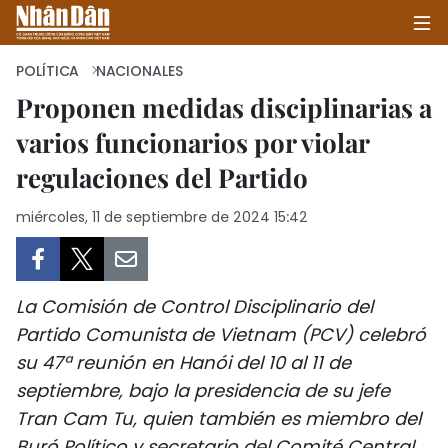
POLÍTICA
NACIONALES
Proponen medidas disciplinarias a
varios funcionarios por violar
INICIO
regulaciones del Partido
POLÍTICA
miércoles, 11 de septiembre de 2024 15:42
ECONOMÍA
SOCIEDAD
La Comisión de Control Disciplinario del
SALUD - MEDIO AMBIENTE
Partido Comunista de Vietnam (PCV) celebró
su 47ª reunión en Hanói del 10 al 11 de
CULTURA - ENTRETENIMIENTO
septiembre, bajo la presidencia de su jefe
Tran Cam Tu, quien también es miembro del
INTERNACIONAL
Buró Político y secretario del Comité Central