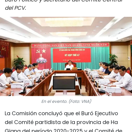
DEPORTES
del PCV.
VIAJES
PUENTE DE AMISTAD
HISTORIAS MULTIMEDIA
FOTOGRAFÍA
¿QUIÉNES SOMOS?
TIẾNG VIỆT
En el evento. (Foto: VNA)
ENGLISH
La Comisión concluyó que el Buró Ejecutivo
del Comité partidista de la provincia de Ha
中文
Giang del período 2020-2025 y el Comité de