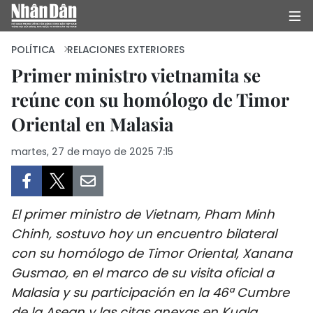
POLÍTICA
RELACIONES EXTERIORES
Primer ministro vietnamita se
reúne con su homólogo de Timor
INICIO
Oriental en Malasia
POLÍTICA
martes, 27 de mayo de 2025 7:15
ECONOMÍA
SOCIEDAD
El primer ministro de Vietnam, Pham Minh
SALUD - MEDIO AMBIENTE
Chinh, sostuvo hoy un encuentro bilateral
con su homólogo de Timor Oriental, Xanana
CULTURA - ENTRETENIMIENTO
Gusmao, en el marco de su visita oficial a
Malasia y su participación en la 46ª Cumbre
INTERNACIONAL
de la Asean y las citas anexas en Kuala