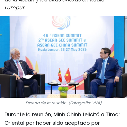
DEPORTES
Lumpur.
VIAJES
PUENTE DE AMISTAD
HISTORIAS MULTIMEDIA
FOTOGRAFÍA
¿QUIÉNES SOMOS?
TIẾNG VIỆT
Escena de la reunión. (Fotografía: VNA)
ENGLISH
Durante la reunión, Minh Chinh felicitó a Timor
中文
Oriental por haber sido aceptado por